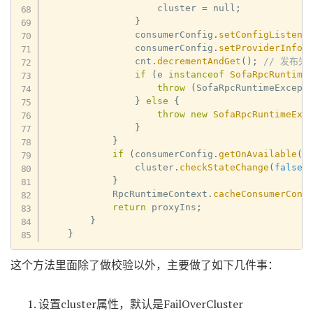
                    cluster 
=
 null
;
}
                consumerConfig
.
setConfigListene
                consumerConfig
.
setProviderInfoL
                cnt
.
decrementAndGet
(
)
;
// 发布失
if
(
e 
instanceof
SofaRpcRuntime
throw
(
SofaRpcRuntimeExcept
}
else
{
throw
new
SofaRpcRuntimeExc
}
}
if
(
consumerConfig
.
getOnAvailable
(
)
                cluster
.
checkStateChange
(
false
)
}
            RpcRuntimeContext
.
cacheConsumerConf
return
 proxyIns
;
}
}
这个方法里面除了做校验以外，主要做了如下几件事：
设置cluster属性，默认是FailOverCluster