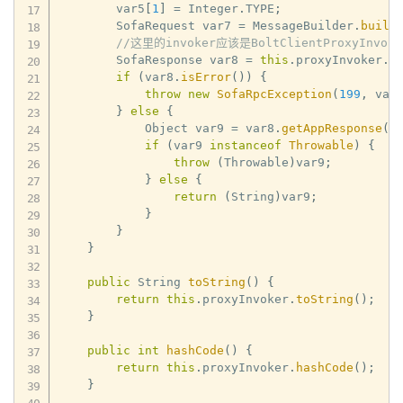
        var5
[
1
]
=
 Integer
.
TYPE
;
        SofaRequest var7 
=
 MessageBuilder
.
build
//这里的invoker应该是BoltClientProxyInvoke
        SofaResponse var8 
=
this
.
proxyInvoker
.
i
if
(
var8
.
isError
(
)
)
{
throw
new
SofaRpcException
(
199
,
 var
}
else
{
            Object var9 
=
 var8
.
getAppResponse
(
)
if
(
var9 
instanceof
Throwable
)
{
throw
(
Throwable
)
var9
;
}
else
{
return
(
String
)
var9
;
}
}
}
public
 String 
toString
(
)
{
return
this
.
proxyInvoker
.
toString
(
)
;
}
public
int
hashCode
(
)
{
return
this
.
proxyInvoker
.
hashCode
(
)
;
}