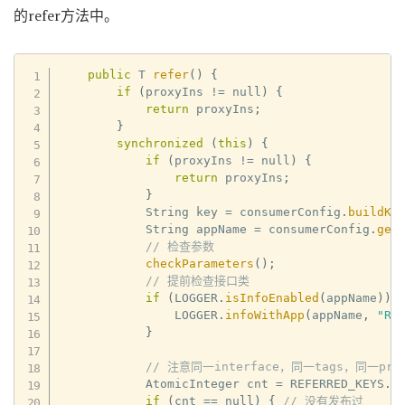
的refer方法中。
public
 T 
refer
(
)
{
if
(
proxyIns 
!=
 null
)
{
return
 proxyIns
;
}
synchronized
(
this
)
{
if
(
proxyIns 
!=
 null
)
{
return
 proxyIns
;
}
            String key 
=
 consumerConfig
.
buildKe
            String appName 
=
 consumerConfig
.
get
// 检查参数
checkParameters
(
)
;
// 提前检查接口类
if
(
LOGGER
.
isInfoEnabled
(
appName
)
)
                LOGGER
.
infoWithApp
(
appName
,
"Re
}
// 注意同一interface，同一tags，同一pro
            AtomicInteger cnt 
=
 REFERRED_KEYS
.
g
if
(
cnt 
==
 null
)
{
// 没有发布过