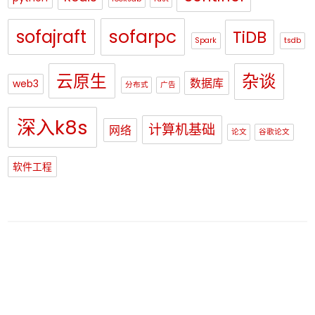
sofajraft
sofarpc
TiDB
Spark
tsdb
杂谈
云原生
数据库
web3
分布式
广告
深入k8s
计算机基础
网络
论文
谷歌论文
软件工程