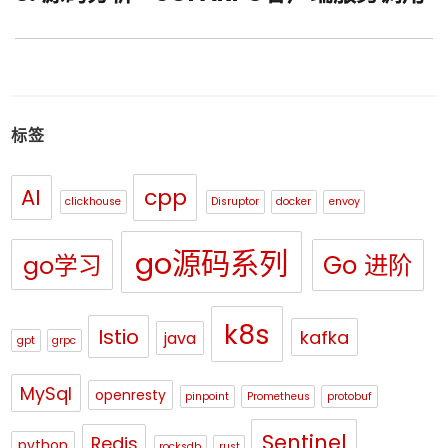
post:
标签
cpp
AI
clickhouse
Disruptor
docker
envoy
go源码系列
Go 进阶
go学习
k8s
Istio
kafka
java
gpt
grpc
MySql
openresty
pinpoint
Prometheus
protobuf
Sentinel
Redis
python
rocksdb
rust