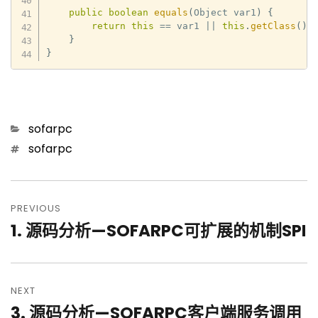
public
boolean
equals
(
Object var1
)
{
return
this
==
 var1 
||
this
.
getClass
(
)
.
}
}
Categories
sofarpc
Tags
sofarpc
文
章
PREVIOUS
1. 源码分析—SOFARPC可扩展的机制SPI
Previous
导
post:
航
NEXT
3. 源码分析—SOFARPC客户端服务调用
Next