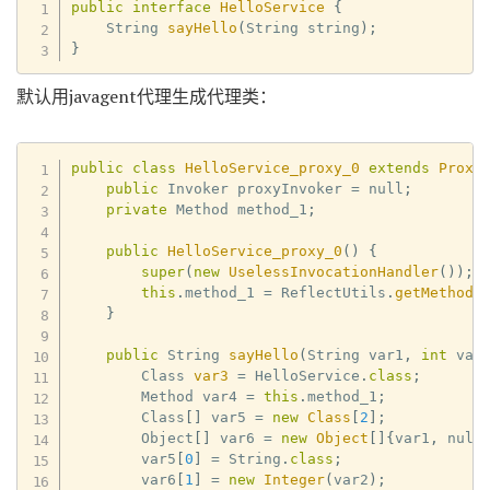
public
interface
HelloService
{
    String 
sayHello
(
String string
)
;
}
默认用javagent代理生成代理类：
public
class
HelloService_proxy_0
extends
Proxy
public
 Invoker proxyInvoker 
=
 null
;
private
 Method method_1
;
public
HelloService_proxy_0
(
)
{
super
(
new
UselessInvocationHandler
(
)
)
;
this
.
method_1 
=
 ReflectUtils
.
getMethod
(
}
public
 String 
sayHello
(
String var1
,
int
 var
        Class 
var3
=
 HelloService
.
class
;
        Method var4 
=
this
.
method_1
;
        Class
[
]
 var5 
=
new
Class
[
2
]
;
        Object
[
]
 var6 
=
new
Object
[
]
{
var1
,
 null
        var5
[
0
]
=
 String
.
class
;
        var6
[
1
]
=
new
Integer
(
var2
)
;