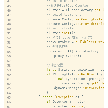
// build cluster
//默认是FailOverCluster
                cluster 
=
 ClusterFactory
.
getClu
// build listeners
                consumerConfig
.
setConfigListene
                consumerConfig
.
setProviderInfoL
// init cluster
                cluster
.
init
(
)
;
// 构造Invoker对象（执行链）
                proxyInvoker 
=
buildClientProxy
// 创建代理类
                proxyIns 
=
(
T
)
 ProxyFactory
.
bui
                    proxyInvoker
)
;
//动态配置
final
 String dynamicAlias 
=
 con
if
(
StringUtils
.
isNotBlank
(
dyna
final
 DynamicConfigManager 
                        consumerConfig
.
getAppNa
                    dynamicManager
.
initServiceC
}
}
catch
(
Exception
 e
)
{
if
(
cluster 
!=
 null
)
{
                    cluster
.
destroy
(
)
;