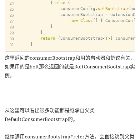
}
else
{
                consumerConfig
.
setBootstrap
(
boo
                consumerBootstrap 
=
 extensionCl
new
Class
[
]
{
 ConsumerConfi
}
}
return
(
ConsumerBootstrap
<
T
>
)
 consumerB
}
这里返回的consumerBootstrap和用的启动器和协议有关，
如果用的是bolt那么返回的就是BoltConsumerBootstrap实
例。
从这里可以看出很多功能都是继承自父类
DefaultConsumerBootstrap的。
继续调用consumerBootstrap#refer方法，会直接跳到父类