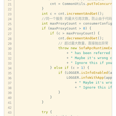
                cnt 
=
 CommonUtils
.
putToConcurre
}
int
 c 
=
 cnt
.
incrementAndGet
(
)
;
//同一个服务 的最大引用次数，防止由于代码b
int
 maxProxyCount 
=
 consumerConfig
.
if
(
maxProxyCount 
>
0
)
{
if
(
c 
>
 maxProxyCount
)
{
                    cnt
.
decrementAndGet
(
)
;
// 超过最大数量，直接抛出异常
throw
new
SofaRpcRuntimeExc
+
" has been referred m
+
" Maybe it's wrong co
+
" Ignore this if you 
}
else
if
(
c 
>
1
)
{
if
(
LOGGER
.
isInfoEnabled
(
ap
                        LOGGER
.
infoWithApp
(
appN
+
" Maybe it's wron
+
" Ignore this if 
}
}
}
try
{