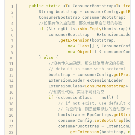
public
static
<
T
>
 ConsumerBootstrap
<
T
>
from
        String bootstrap 
=
 consumerConfig
.
getBo
        ConsumerBootstrap consumerBootstrap
;
//如果有传入启动器，那么就使用启动器的参数
if
(
StringUtils
.
isNotEmpty
(
bootstrap
)
)
            consumerBootstrap 
=
 ExtensionLoader
.
getExtension
(
bootstrap
,
new
Class
[
]
{
 ConsumerConfi
new
Object
[
]
{
 consumerConf
}
else
{
//没有传入启动器，那么就使用协议的参数
// default is same with protocol
            bootstrap 
=
 consumerConfig
.
getProto
            ExtensionLoader extensionLoader 
=
 E
            ExtensionClass
<
ConsumerBootstrap
>
 e
//预防性代码，实际不可能为空
if
(
extensionClass 
==
 null
)
{
// if not exist, use default co
// 为空的话，则是使用默认的启动器DefaultC
                bootstrap 
=
 RpcConfigs
.
getStrin
                consumerConfig
.
setBootstrap
(
boo
                consumerBootstrap 
=
 ExtensionLo
.
getExtension
(
bootstrap
,
ne