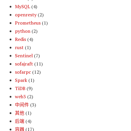
MySQL
(4)
openresty
(2)
Prometheus
(1)
python
(2)
Redis
(4)
rust
(1)
Sentinel
(7)
sofajraft
(11)
sofarpc
(12)
Spark
(1)
TiDB
(9)
web3
(2)
中间件
(3)
其他
(1)
后端
(4)
容器
(17)