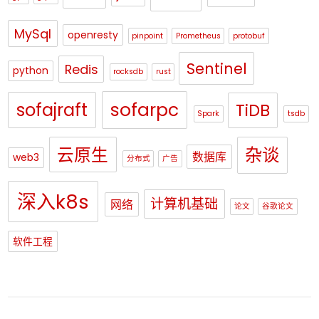
MySql
openresty
pinpoint
Prometheus
protobuf
Sentinel
Redis
python
rocksdb
rust
sofajraft
sofarpc
TiDB
Spark
tsdb
杂谈
云原生
数据库
web3
分布式
广告
深入k8s
计算机基础
网络
论文
谷歌论文
软件工程