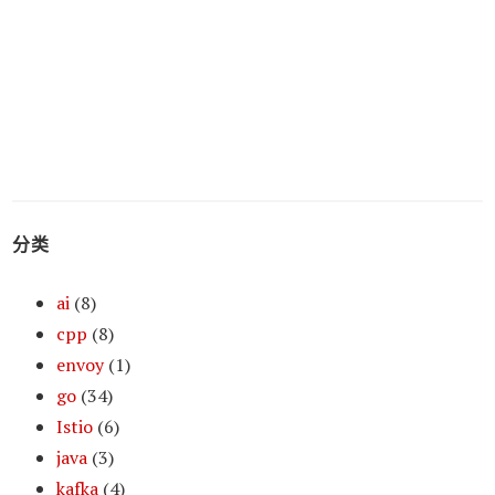
分类
ai
(8)
cpp
(8)
envoy
(1)
go
(34)
Istio
(6)
java
(3)
kafka
(4)