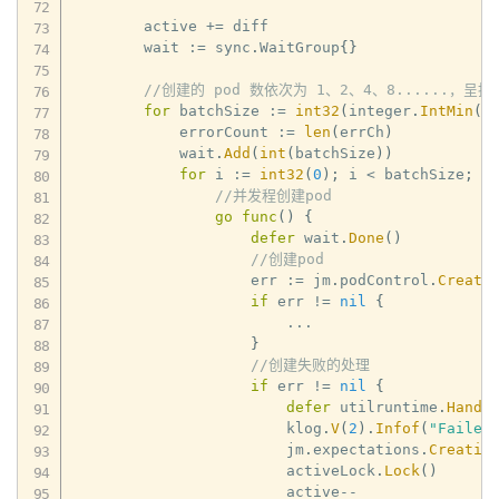
        active 
+=
 diff

        wait 
:=
 sync
.
WaitGroup
{
}
//创建的 pod 数依次为 1、2、4、8......，呈
for
 batchSize 
:=
int32
(
integer
.
IntMin
(
i
            errorCount 
:=
len
(
errCh
)
            wait
.
Add
(
int
(
batchSize
)
)
for
 i 
:=
int32
(
0
)
;
 i 
<
 batchSize
;
 i
//并发程创建pod
go
func
(
)
{
defer
 wait
.
Done
(
)
//创建pod
                    err 
:=
 jm
.
podControl
.
Create
if
 err 
!=
nil
{
...
}
//创建失败的处理
if
 err 
!=
nil
{
defer
 utilruntime
.
Handl
                        klog
.
V
(
2
)
.
Infof
(
"Failed
                        jm
.
expectations
.
Creatio
                        activeLock
.
Lock
(
)
                        active
--