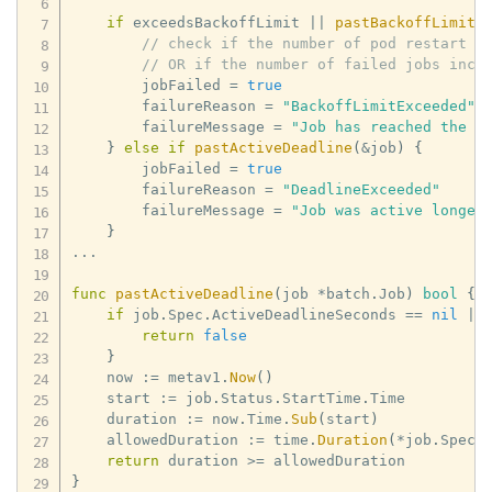
if
 exceedsBackoffLimit 
||
pastBackoffLimitO
// check if the number of pod restart e
// OR if the number of failed jobs incr
        jobFailed 
=
true
        failureReason 
=
"BackoffLimitExceeded"
        failureMessage 
=
"Job has reached the s
}
else
if
pastActiveDeadline
(
&
job
)
{
        jobFailed 
=
true
        failureReason 
=
"DeadlineExceeded"
        failureMessage 
=
"Job was active longer
}
...
func
pastActiveDeadline
(
job 
*
batch
.
Job
)
bool
{
if
 job
.
Spec
.
ActiveDeadlineSeconds 
==
nil
||
return
false
}
    now 
:=
 metav1
.
Now
(
)
    start 
:=
 job
.
Status
.
StartTime
.
Time

    duration 
:=
 now
.
Time
.
Sub
(
start
)
    allowedDuration 
:=
 time
.
Duration
(
*
job
.
Spec
.
return
 duration 
>=
}