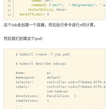
image
:
 perl

command
:
[
"perl"
,
"-Mbignum=bpi"
,
"-wl
restartPolicy
:
 Never

backoffLimit
:
4
这个Job会创建一个容器，然后执行命令进行π的计算，
然后我们创建这个pod：
$ kubectl create -f job.yaml

$ kubectl describe jobs/pi

Name:           pi

Namespace:      default

Selector:       controller-uid=cf78ebe4-07f9-423
Labels:         controller-uid=cf78ebe4-07f9-423
                job-name=pi

Annotations:    Parallelism:  1

Completions:    1

...
