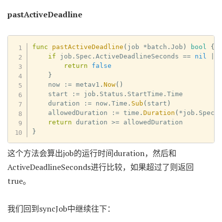
pastActiveDeadline
func
pastActiveDeadline
(
job 
*
batch
.
Job
)
bool
{
if
 job
.
Spec
.
ActiveDeadlineSeconds 
==
nil
||
return
false
}
    now 
:=
 metav1
.
Now
(
)
    start 
:=
 job
.
Status
.
StartTime
.
Time

    duration 
:=
 now
.
Time
.
Sub
(
start
)
    allowedDuration 
:=
 time
.
Duration
(
*
job
.
Spec
.
return
 duration 
>=
}
这个方法会算出job的运行时间duration，然后和
ActiveDeadlineSeconds进行比较，如果超过了则返回
true。
我们回到syncJob中继续往下：