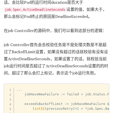
话，会比较Pod的运行时间duration是否大于
设置的值，如果大于，
job.Spec.ActiveDeadlineSeconds
那么会标记Pod终止的原因是DeadlineExceeded。
在job Controller的源码中，我们可以看到这部分的逻辑：
job Controller首先会去校验任务是不是处理次数是不是超
过了BackoffLimit设置，如果没有超过的话就校验有没有设
置ActiveDeadlineSeconds，如果设置了的话，就校验当前
job运行时间是否超过了ActiveDeadlineSeconds设置的的时
间，超过了那么会打上标记，表示这个job运行失败。
...
    jobHaveNewFailure 
:=
 failed 
>
 job
.
Status
.
Fai
    exceedsBackoffLimit 
:=
 jobHaveNewFailure 
&&
(
int32
(
previousRetry
)
+
1
>
*
job
.
Spec
.
Bac