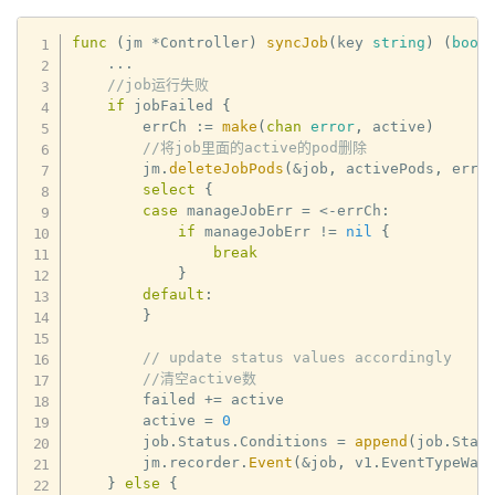
func
(
jm 
*
Controller
)
syncJob
(
key 
string
)
(
bool
...
//job运行失败
if
 jobFailed 
{
        errCh 
:=
make
(
chan
error
,
 active
)
//将job里面的active的pod删除
        jm
.
deleteJobPods
(
&
job
,
 activePods
,
 errC
select
{
case
 manageJobErr 
=
<-
errCh
:
if
 manageJobErr 
!=
nil
{
break
}
default
:
}
// update status values accordingly
//清空active数
        failed 
+=
 active

        active 
=
0
        job
.
Status
.
Conditions 
=
append
(
job
.
Stat
        jm
.
recorder
.
Event
(
&
job
,
 v1
.
EventTypeWar
}
else
{