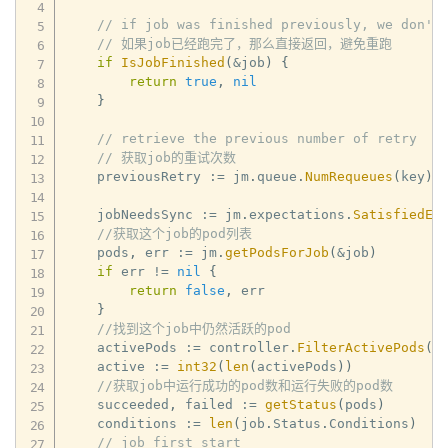
// if job was finished previously, we don't
// 如果job已经跑完了，那么直接返回，避免重跑
if
IsJobFinished
(
&
job
)
{
return
true
,
nil
}
// retrieve the previous number of retry
// 获取job的重试次数
    previousRetry 
:=
 jm
.
queue
.
NumRequeues
(
key
)
    jobNeedsSync 
:=
 jm
.
expectations
.
SatisfiedEx
//获取这个job的pod列表
    pods
,
 err 
:=
 jm
.
getPodsForJob
(
&
job
)
if
 err 
!=
nil
{
return
false
,
 err

}
//找到这个job中仍然活跃的pod
    activePods 
:=
 controller
.
FilterActivePods
(
p
    active 
:=
int32
(
len
(
activePods
)
)
//获取job中运行成功的pod数和运行失败的pod数
    succeeded
,
 failed 
:=
getStatus
(
pods
)
    conditions 
:=
len
(
job
.
Status
.
Conditions
)
// job first start