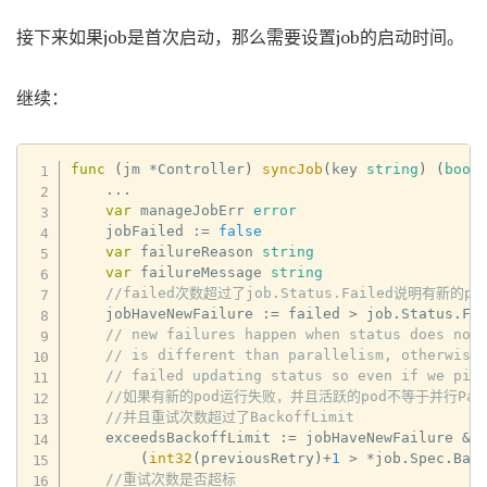
接下来如果job是首次启动，那么需要设置job的启动时间。
继续：
func
(
jm 
*
Controller
)
syncJob
(
key 
string
)
(
bool
...
var
 manageJobErr 
error
    jobFailed 
:=
false
var
 failureReason 
string
var
 failureMessage 
string
//failed次数超过了job.Status.Failed说明有新的
    jobHaveNewFailure 
:=
 failed 
>
 job
.
Status
.
Fai
// new failures happen when status does not
// is different than parallelism, otherwise
// failed updating status so even if we pic
//如果有新的pod运行失败，并且活跃的pod不等于并行Para
//并且重试次数超过了BackoffLimit
    exceedsBackoffLimit 
:=
 jobHaveNewFailure 
&&
(
int32
(
previousRetry
)
+
1
>
*
job
.
Spec
.
Bac
//重试次数是否超标