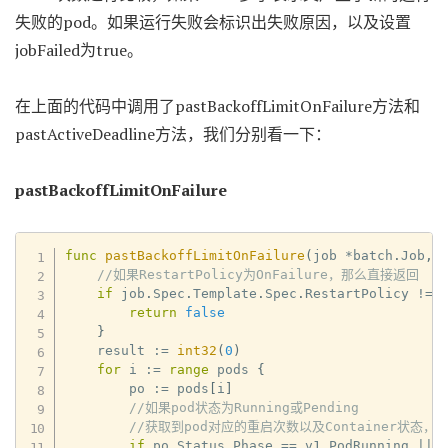
失败的pod。如果运行失败会标识出失败原因，以及设置
jobFailed为true。
在上面的代码中调用了pastBackoffLimitOnFailure方法和
pastActiveDeadline方法，我们分别看一下：
pastBackoffLimitOnFailure
func
pastBackoffLimitOnFailure
(
job 
*
batch
.
Job
,
 
//如果RestartPolicy为OnFailure，那么直接返回
if
 job
.
Spec
.
Template
.
Spec
.
RestartPolicy 
!=
 
return
false
}
    result 
:=
int32
(
0
)
for
 i 
:=
range
 pods 
{
        po 
:=
 pods
[
i
]
//如果pod状态为Running或Pending
//获取到pod对应的重启次数以及Container状态，包含p
if
 po
.
Status
.
Phase 
==
 v1
.
PodRunning 
||
 