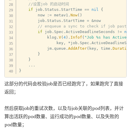
//设置job 的启动时间
if
 job
.
Status
.
StartTime 
==
nil
{
        now 
:=
 metav1
.
Now
(
)
        job
.
Status
.
StartTime 
=
&
now

// enqueue a sync to check if job past 
if
 job
.
Spec
.
ActiveDeadlineSeconds 
!=
ni
            klog
.
V
(
4
)
.
Infof
(
"Job %s has ActiveD
                key
,
*
job
.
Spec
.
ActiveDeadlineSe
            jm
.
queue
.
AddAfter
(
key
,
 time
.
Duratio
}
}
...
}
这部分的代码会校验job是否已经跑完了，如果跑完了直接
返回；
然后获取job的重试次数，以及与job关联的pod列表，并计
算出活跃的pod数量、运行成功的pod数量、以及失败的
pod数量；