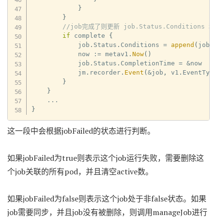
}
}
//job完成了则更新 job.Status.Conditions 和 
if
 complete 
{
            job
.
Status
.
Conditions 
=
append
(
job
.
            now 
:=
 metav1
.
Now
(
)
            job
.
Status
.
CompletionTime 
=
&
now

            jm
.
recorder
.
Event
(
&
job
,
 v1
.
EventTyp
}
}
...
}
这一段中会根据jobFailed的状态进行判断。
如果jobFailed为true则表示这个job运行失败，需要删除这
个job关联的所有pod，并且清空active数。
如果jobFailed为false则表示这个job处于非false状态。如果
job需要同步，并且job没有被删除，则调用manageJob进行