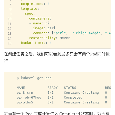
completions
:
4
template
:
spec
:
containers
:
-
name
:
 pi

image
:
 perl

command
:
[
"perl"
,
"-Mbignum=bpi"
,
"-wl
restartPolicy
:
 Never

backoffLimit
:
4
在创建任务之后，我们可以看到最多只会有两个Pod同时运
行：
$ kubectl get pod

NAME           READY   STATUS              RESTA
pi-8fsrn       0/1     ContainerCreating   0    
pi-job-67kwg   0/1     Completed           0    
pi-wlbm5       0/1     ContainerCreating   0   
每当有一个 Pod 完成计算进入 Completed 状态时，就会有