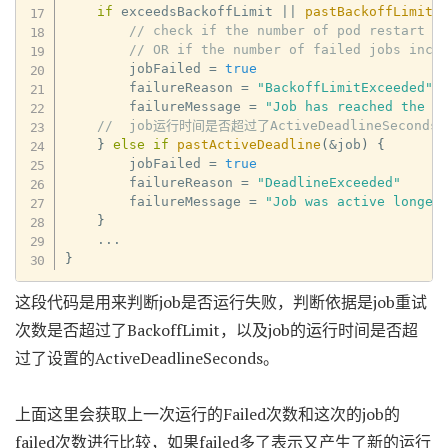
if
 exceedsBackoffLimit 
||
pastBackoffLimitO
// check if the number of pod restart e
// OR if the number of failed jobs incr
        jobFailed 
=
true
        failureReason 
=
"BackoffLimitExceeded"
        failureMessage 
=
"Job has reached the s
//  job运行时间是否超过了ActiveDeadlineSeconds
}
else
if
pastActiveDeadline
(
&
job
)
{
        jobFailed 
=
true
        failureReason 
=
"DeadlineExceeded"
        failureMessage 
=
"Job was active longer
}
...
}
这段代码是用来判断job是否运行失败，判断依据是job重试
次数是否超过了BackoffLimit，以及job的运行时间是否超
过了设置的ActiveDeadlineSeconds。
上面这里会获取上一次运行的Failed次数和这次的job的
failed次数进行比较，如果failed多了表示又产生了新的运行