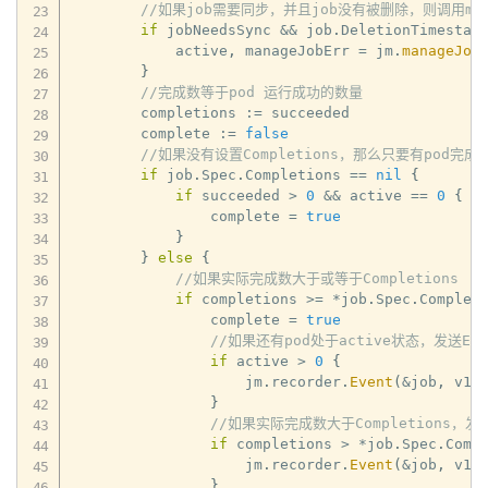
//如果job需要同步，并且job没有被删除，则调用man
if
 jobNeedsSync 
&&
 job
.
DeletionTimestam
            active
,
 manageJobErr 
=
 jm
.
manageJob
}
//完成数等于pod 运行成功的数量
        completions 
:=
 succeeded

        complete 
:=
false
//如果没有设置Completions，那么只要有pod完
if
 job
.
Spec
.
Completions 
==
nil
{
if
 succeeded 
>
0
&&
 active 
==
0
{
                complete 
=
true
}
}
else
{
//如果实际完成数大于或等于Completions
if
 completions 
>=
*
job
.
Spec
.
Complet
                complete 
=
true
//如果还有pod处于active状态，发送Even
if
 active 
>
0
{
                    jm
.
recorder
.
Event
(
&
job
,
 v1
.
}
//如果实际完成数大于Completions，发送E
if
 completions 
>
*
job
.
Spec
.
Comp
                    jm
.
recorder
.
Event
(
&
job
,
 v1
.
}