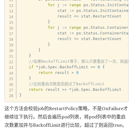
for
 j 
:=
range
 po
.
Status
.
InitContai
                stat 
:=
 po
.
Status
.
InitContainer
                result 
+=
 stat
.
RestartCount

}
for
 j 
:=
range
 po
.
Status
.
ContainerS
                stat 
:=
 po
.
Status
.
ContainerStat
                result 
+=
 stat
.
RestartCount

}
}
}
//如果BackoffLimit等于，那么只要重启了一次，则返回t
if
*
job
.
Spec
.
BackoffLimit 
==
0
{
return
 result 
>
0
}
//比较重启次数是否超过了BackoffLimit
return
 result 
>=
*
job
.
Spec
.
}
这个方法会校验job的RestartPolicy策略，不是OnFailure才
继续往下执行。然后会遍历pod列表，将pod列表中的重启
次数累加并与BackoffLimit进行比较，超过了则返回true。