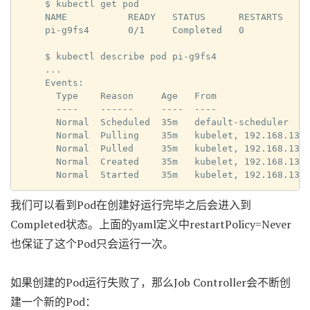
$ kubectl get pod

NAME           READY   STATUS      RESTARTS   AG
pi-g9fs4       0/1     Completed   0          33
$ kubectl describe pod pi-g9fs4

...

Events:

  Type    Reason     Age   From                 
  ----    ------     ----  ----                 
  Normal  Scheduled  35m   default-scheduler    
  Normal  Pulling    35m   kubelet, 192.168.13.1
  Normal  Pulled     35m   kubelet, 192.168.13.1
  Normal  Created    35m   kubelet, 192.168.13.1
  Normal  Started    35m   kubelet, 192.168.13.
我们可以看到Pod在创建好运行完毕之后会进入到
Completed状态。上面的yaml定义中restartPolicy=Never
也保证了这个Pod只会运行一次。
如果创建的Pod运行失败了，那么Job Controller会不断创
建一个新的Pod：