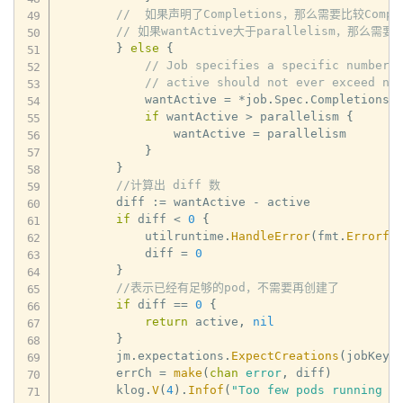
//  如果声明了Completions，那么需要比较Complet
// 如果wantActive大于parallelism，那么需要
}
else
{
// Job specifies a specific number 
// active should not ever exceed nu
            wantActive 
=
*
job
.
Spec
.
Completions 
if
 wantActive 
>
 parallelism 
{
                wantActive 
=
 parallelism

}
}
//计算出 diff 数
        diff 
:=
 wantActive 
-
 active

if
 diff 
<
0
{
            utilruntime
.
HandleError
(
fmt
.
Errorf
(
            diff 
=
0
}
//表示已经有足够的pod，不需要再创建了
if
 diff 
==
0
{
return
 active
,
nil
}
        jm
.
expectations
.
ExpectCreations
(
jobKey
,
        errCh 
=
make
(
chan
error
,
 diff
)
        klog
.
V
(
4
)
.
Infof
(
"Too few pods running j