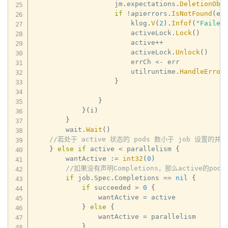
                    jm
.
expectations
.
DeletionObs
if
!
apierrors
.
IsNotFound
(
er
                        klog
.
V
(
2
)
.
Infof
(
"Failed
                        activeLock
.
Lock
(
)
                        active
++
                        activeLock
.
Unlock
(
)
                        errCh 
<-
 err

                        utilruntime
.
HandleError
}
}
}
(
i
)
}
        wait
.
Wait
(
)
//若处于 active 状态的 pods 数小于 job 设置的
}
else
if
 active 
<
 parallelism 
{
        wantActive 
:=
int32
(
0
)
//如果没有声明Completions，那么active的p
if
 job
.
Spec
.
Completions 
==
nil
{
if
 succeeded 
>
0
{
                wantActive 
=
 active

}
else
{
                wantActive 
=
 parallelism

}