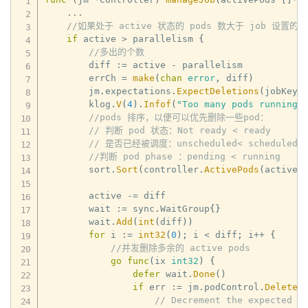
...
//如果处于 active 状态的 pods 数大于 job 设置的并发数
if
 active 
>
 parallelism 
{
//多出的个数
        diff 
:=
 active 
-
 parallelism

        errCh 
=
make
(
chan
error
,
 diff
)
        jm
.
expectations
.
ExpectDeletions
(
jobKey
,
        klog
.
V
(
4
)
.
Infof
(
"Too many pods running 
//pods 排序，以便可以优先删除一些pod：
// 判断 pod 状态：Not ready < ready
// 是否已经被调度：unscheduled< scheduled
//判断 pod phase ：pending < running
        sort
.
Sort
(
controller
.
ActivePods
(
activeP
        active 
-=
 diff

        wait 
:=
 sync
.
WaitGroup
{
}
        wait
.
Add
(
int
(
diff
)
)
for
 i 
:=
int32
(
0
)
;
 i 
<
 diff
;
 i
++
{
//并发删除多余的 active pods
go
func
(
ix 
int32
)
{
defer
 wait
.
Done
(
)
if
 err 
:=
 jm
.
podControl
.
DeleteP
// Decrement the expected n