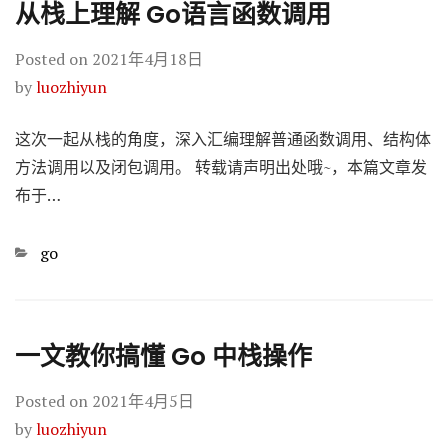
从栈上理解 Go语言函数调用
Posted on
2021年4月18日
by
luozhiyun
这次一起从栈的角度，深入汇编理解普通函数调用、结构体
方法调用以及闭包调用。 转载请声明出处哦~，本篇文章发
布于…
Categories
go
一文教你搞懂 Go 中栈操作
Posted on
2021年4月5日
by
luozhiyun