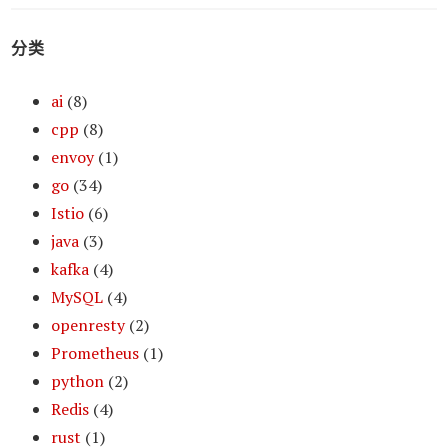
分类
ai
(8)
cpp
(8)
envoy
(1)
go
(34)
Istio
(6)
java
(3)
kafka
(4)
MySQL
(4)
openresty
(2)
Prometheus
(1)
python
(2)
Redis
(4)
rust
(1)