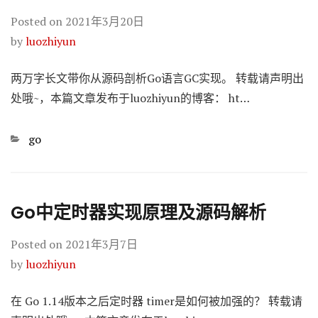
Posted on
2021年3月20日
by
luozhiyun
两万字长文带你从源码剖析Go语言GC实现。 转载请声明出
处哦~，本篇文章发布于luozhiyun的博客： ht…
Categories
go
Go中定时器实现原理及源码解析
Posted on
2021年3月7日
by
luozhiyun
在 Go 1.14版本之后定时器 timer是如何被加强的？ 转载请