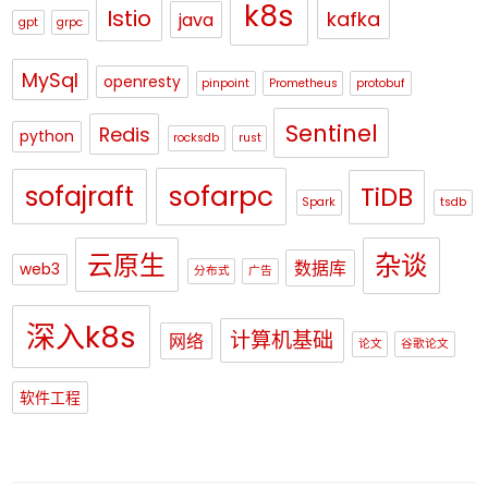
k8s
Istio
kafka
java
gpt
grpc
MySql
openresty
pinpoint
Prometheus
protobuf
Sentinel
Redis
python
rocksdb
rust
sofajraft
sofarpc
TiDB
Spark
tsdb
杂谈
云原生
数据库
web3
分布式
广告
深入k8s
计算机基础
网络
论文
谷歌论文
软件工程