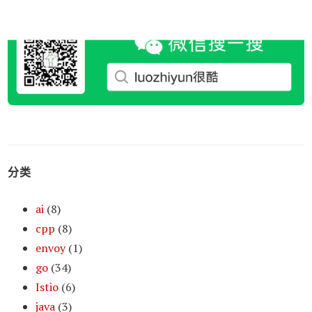
分类
ai
(8)
cpp
(8)
envoy
(1)
go
(34)
Istio
(6)
java
(3)