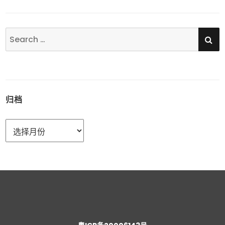
SE
Search
for:
归档
归
档