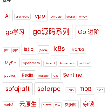
标签
cpp
AI
clickhouse
Disruptor
docker
envoy
go源码系列
Go 进阶
go学习
k8s
Istio
kafka
java
gpt
grpc
MySql
openresty
pinpoint
Prometheus
protobuf
Sentinel
Redis
python
rocksdb
rust
sofajraft
sofarpc
TiDB
Spark
tsdb
杂谈
云原生
数据库
web3
分布式
广告