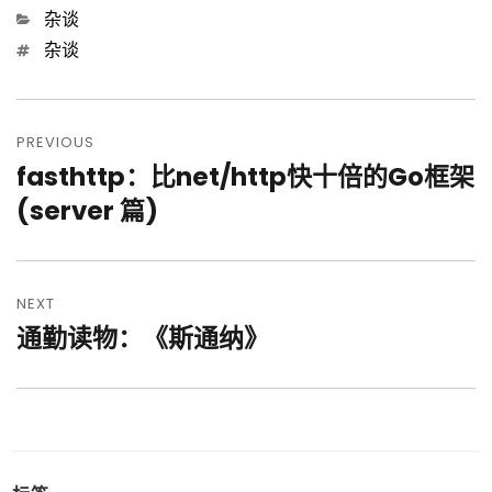
Categories
杂谈
Tags
杂谈
文
章
PREVIOUS
fasthttp：比net/http快十倍的Go框架
Previous
导
post:
(server 篇)
航
NEXT
通勤读物：《斯通纳》
Next
post: